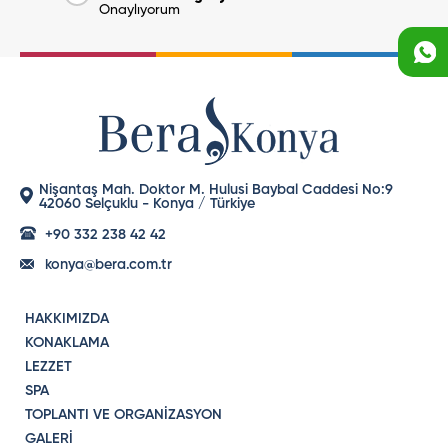
Onaylıyorum
Nişantaş Mah. Doktor M. Hulusi Baybal Caddesi No:9
42060 Selçuklu - Konya / Türkiye
+90 332 238 42 42
konya@bera.com.tr
HAKKIMIZDA
KONAKLAMA
LEZZET
SPA
TOPLANTI VE ORGANİZASYON
GALERİ