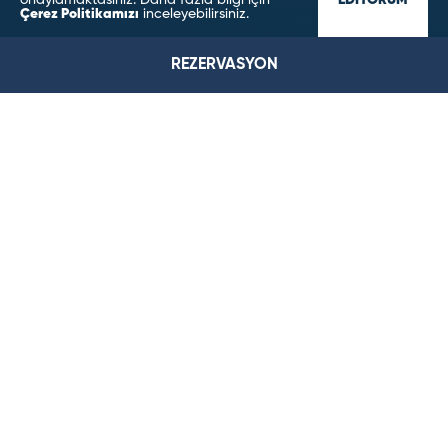
onaylamaktasınız. Daha fazla bilgi için
EDİYORUM
Çerez Politikamızı
inceleyebilirsiniz.
REZERVASYON
Bera Konya Otel - Konya Aile Oteli, Muhafazakar ve İslami
Otel
ODALARIMIZ
Bera Hotel Konya’nın modern mimari ve kusursuz
dokunuşlarla bezenmiş odalarını keşfedin.