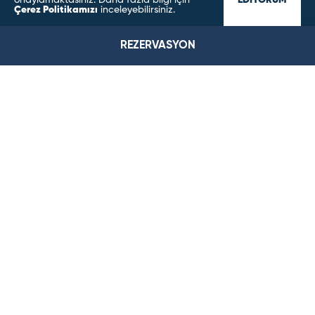
onaylamaktasınız. Daha fazla bilgi için
EDİYORUM
Çerez Politikamızı
inceleyebilirsiniz.
REZERVASYON
Bera Konya Otel - Konya Aile Oteli, Muhafazakar ve İslami
Otel
ODALARIMIZ
Bera Hotel Konya’nın modern mimari ve kusursuz
dokunuşlarla bezenmiş odalarını keşfedin.