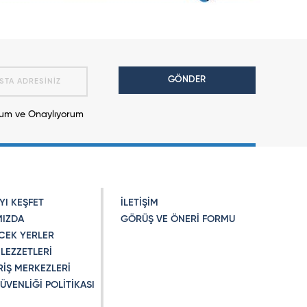
GÖNDER
m ve Onaylıyorum
YI KEŞFET
İLETİŞİM
MIZDA
GÖRÜŞ VE ÖNERİ FORMU
CEK YERLER
LEZZETLERİ
RİŞ MERKEZLERİ
GÜVENLİĞİ POLİTİKASI