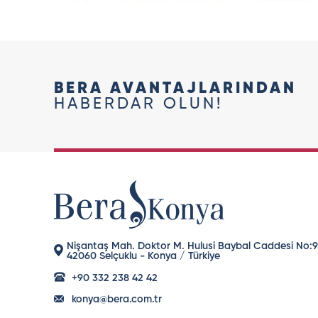
BERA AVANTAJLARINDAN
HABERDAR OLUN!
Nişantaş Mah. Doktor M. Hulusi Baybal Caddesi No:
42060 Selçuklu - Konya / Türkiye
+90 332 238 42 42
konya@bera.com.tr