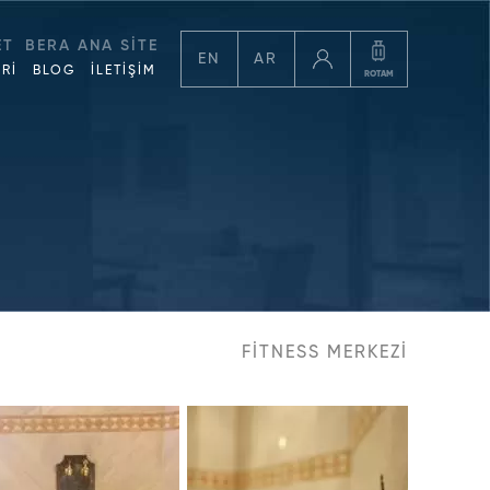
ET
BERA ANA SİTE
EN
AR
Rİ
BLOG
İLETİŞİM
ROTAM
FİTNESS MERKEZİ