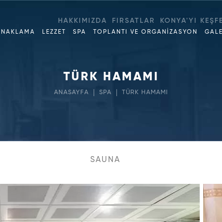
HAKKIMIZDA
FIRSATLAR
KONYA'YI KEŞF
ONAKLAMA
LEZZET
SPA
TOPLANTI VE ORGANİZASYON
GALE
TÜRK HAMAMI
ANASAYFA
SPA
TÜRK HAMAMI
SAUNA