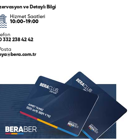
zervasyon ve Detaylı Bilgi
Hizmet Saatleri
10:00-19:00
lefon
0 332 238 42 42
Posta
nya@bera.com.tr