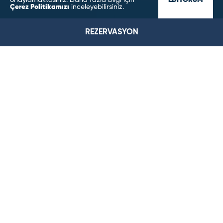
onaylamaktasınız. Daha fazla bilgi için
EDİYORUM
Çerez Politikamızı
inceleyebilirsiniz.
REZERVASYON
Bera Konya Otel - Konya Aile Oteli, Muhafazakar ve İslami
Otel
ODALARIMIZ
Bera Hotel Konya’nın modern mimari ve kusursuz
dokunuşlarla bezenmiş odalarını keşfedin.